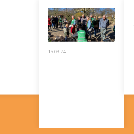
15.03.24
ILLIONS
INSCRIVEZ-VOUS
OTTEN
DÈS MAINTENANT
POUR DEVENIR
UN LIEU PILOTE !
Urgenda
world-first
Vous souhaitez introduire
More Trees Now en France ?
Voyez-vous...