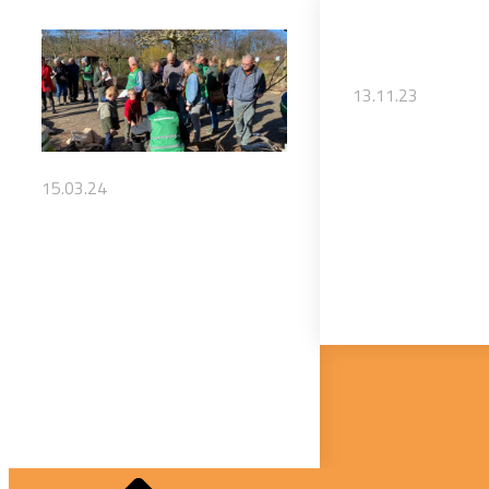
13.11.23
15.03.24
SAVING M
INSCRIVEZ-VOUS
OF FORG
DÈS MAINTENANT
TREES
POUR DEVENIR
UN LIEU PILOTE !
The Dutch NGO 
(which won the 
Vous souhaitez introduire
climate case)...
More Trees Now en France ?
Voyez-vous...