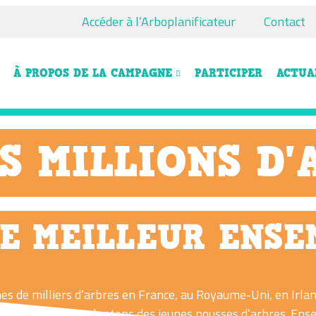
Accéder à l’Arboplanificateur
Contact
À PROPOS DE LA CAMPAGNE
PARTICIPER
ACTUA
S MILLIONS D'
E MEILLEUR ENSE
es de milliers d’arbres en France, au Royaume-Uni, en Irla
 sauvons et transplantons des jeunes pousses d’arbres. En