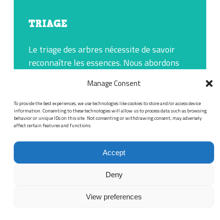
TRIAGE
Le triage des arbres nécessite de savoir
reconnaître les essences. Nous abordons
cette question en détail lors de nos
Manage Consent
journées de formation destinées aux
Accueils d’Arbres et aux responsables de
To provide the best experiences, we use technologies like cookies to store and/or access device
information. Consenting to these technologies will allow us to process data such as browsing
récolte. Nous avons également mis au point
behavior or unique IDs on this site. Not consenting or withdrawing consent, may adversely
affect certain features and functions.
un tableau des bourgeons
.
Accept
Deny
🧐
PRATIQUE
View preferences
!