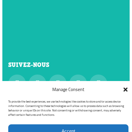
SUIVEZ-NOUS
Manage Consent
To provide the best experiences, we use technologies like cookies to store and/or access device
Envoyez-nous un courriel à
information. Consenting to these technologies will allow us to process data such as browsing
behavior or unique IDs on this site. Not consenting or withdrawing consent, may adversely
info@viteplusdarbres.fr
affect certain features and functions.
Accept