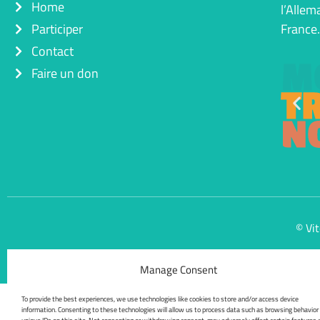
Home
l’Allem
Participer
France
Contact
Faire un don
© Vit
Manage Consent
To provide the best experiences, we use technologies like cookies to store and/or access device
information. Consenting to these technologies will allow us to process data such as browsing behavior 