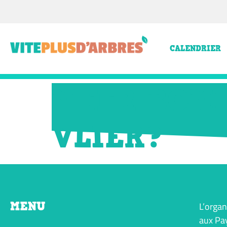
CALENDRIER
MEER BOME
VLIER?
MENU
L’organ
aux Pay